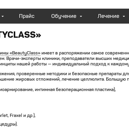
Прайс
Обучение
Лечение
TYCLASS»
ины «BeautyClass»
имеет в распоряжении самое современно
ем. Врачи-эксперты клиники, преподаватели высших медиц
ринципы нашей работы — индивидуальный подход к каждому
жения, проверенные методики и безопасные препараты для 
ьшение жировых отложений, лечение целлюлита. Большую 
 биоармирование, интимная безоперационная пластика),
et, Fraxel и др.),
цедуры).