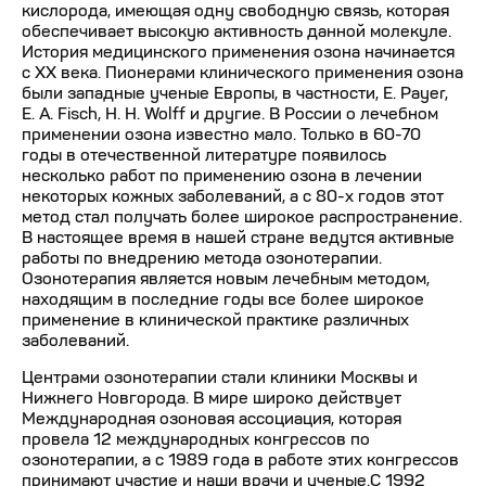
кислорода, имеющая одну свободную связь, которая
обеспечивает высокую активность данной молекуле.
История медицинского применения озона начинается
с XX века. Пионерами клинического применения озона
были западные ученые Европы, в частности, Е. Payer,
E. A. Fisch, Н. Н. Wolff и другие. В России о лечебном
применении озона известно мало. Только в 60-70
годы в отечественной литературе появилось
несколько работ по применению озона в лечении
некоторых кожных заболеваний, а с 80-х годов этот
метод стал получать более широкое распространение.
В настоящее время в нашей стране ведутся активные
работы по внедрению метода озонотерапии.
Озонотерапия является новым лечебным методом,
находящим в последние годы все более широкое
применение в клинической практике различных
заболеваний.
Центрами озонотерапии стали клиники Москвы и
Нижнего Новгорода. В мире широко действует
Международная озоновая ассоциация, которая
провела 12 международных конгрессов по
озонотерапии, а с 1989 года в работе этих конгрессов
принимают участие и наши врачи и ученые.С 1992